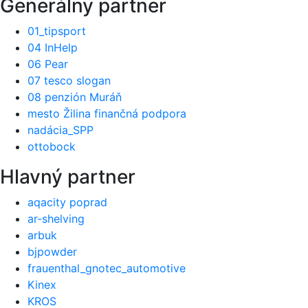
Generálny partner
01_tipsport
04 InHelp
06 Pear
07 tesco slogan
08 penzión Muráň
mesto Žilina finančná podpora
nadácia_SPP
ottobock
Hlavný partner
aqacity poprad
ar-shelving
arbuk
bjpowder
frauenthal_gnotec_automotive
Kinex
KROS