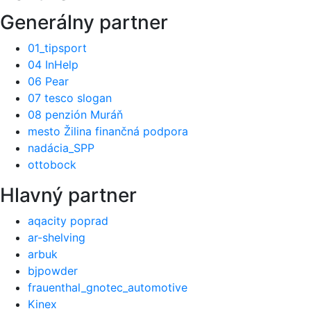
Generálny partner
01_tipsport
04 InHelp
06 Pear
07 tesco slogan
08 penzión Muráň
mesto Žilina finančná podpora
nadácia_SPP
ottobock
Hlavný partner
aqacity poprad
ar-shelving
arbuk
bjpowder
frauenthal_gnotec_automotive
Kinex