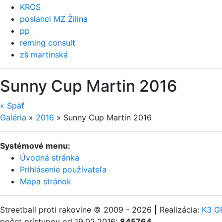
KROS
poslanci MZ Žilina
pp
reming consult
zš martinská
Sunny Cup Martin 2016
«
Späť
Galéria
»
2016
»
Sunny Cup Martin 2016
Systémové menu:
Úvodná stránka
Prihlásenie používateľa
Mapa stránok
Streetball proti rakovine © 2009 - 2026
|
Realizácia:
K3 GR
počet prístupov od 19.02.2016:
845764