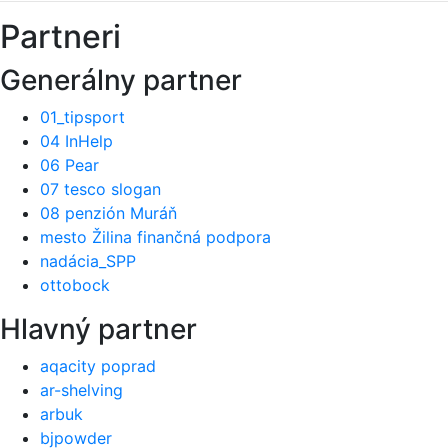
Partneri
Generálny partner
01_tipsport
04 InHelp
06 Pear
07 tesco slogan
08 penzión Muráň
mesto Žilina finančná podpora
nadácia_SPP
ottobock
Hlavný partner
aqacity poprad
ar-shelving
arbuk
bjpowder