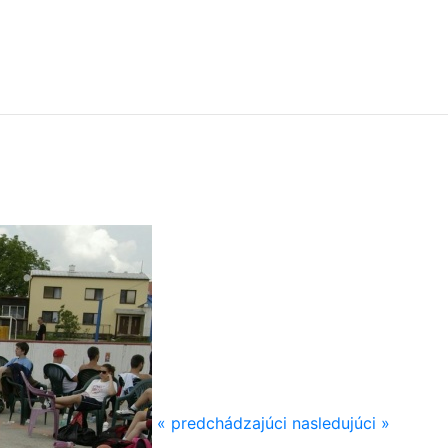
« predchádzajúci
nasledujúci »