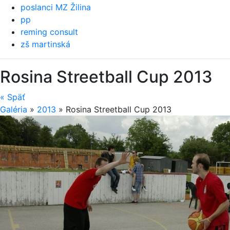
poslanci MZ Žilina
pp
reming consult
zš martinská
Rosina Streetball Cup 2013
«
Späť
Galéria
»
2013
»
Rosina Streetball Cup 2013