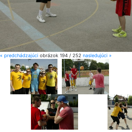
«
predchádzajúci
obrázok 194 / 252
nasledujúci
»