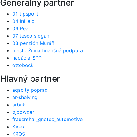
Generálny partner
01_tipsport
04 InHelp
06 Pear
07 tesco slogan
08 penzión Muráň
mesto Žilina finančná podpora
nadácia_SPP
ottobock
Hlavný partner
aqacity poprad
ar-shelving
arbuk
bjpowder
frauenthal_gnotec_automotive
Kinex
KROS