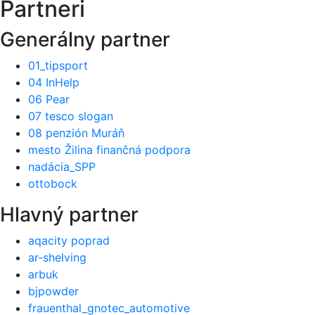
Partneri
Generálny partner
01_tipsport
04 InHelp
06 Pear
07 tesco slogan
08 penzión Muráň
mesto Žilina finančná podpora
nadácia_SPP
ottobock
Hlavný partner
aqacity poprad
ar-shelving
arbuk
bjpowder
frauenthal_gnotec_automotive