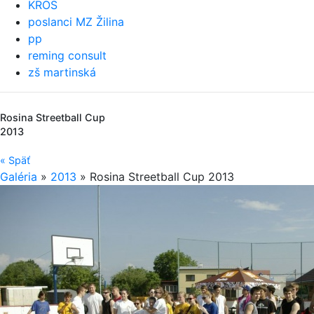
KROS
poslanci MZ Žilina
pp
reming consult
zš martinská
Rosina Streetball Cup
2013
«
Späť
Galéria
»
2013
»
Rosina Streetball Cup 2013