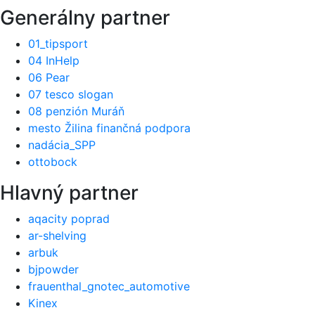
Generálny partner
01_tipsport
04 InHelp
06 Pear
07 tesco slogan
08 penzión Muráň
mesto Žilina finančná podpora
nadácia_SPP
ottobock
Hlavný partner
aqacity poprad
ar-shelving
arbuk
bjpowder
frauenthal_gnotec_automotive
Kinex