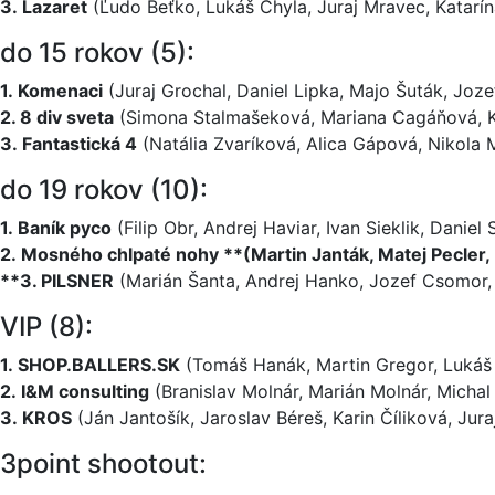
3. Lazaret
(Ľudo Beťko, Lukáš Chyla, Juraj Mravec, Katarí
do 15 rokov (5):
1. Komenaci
(Juraj Grochal, Daniel Lipka, Majo Šuták, Joze
2. 8 div sveta
(Simona Stalmašeková, Mariana Cagáňová, K
3. Fantastická 4
(Natália Zvaríková, Alica Gápová, Nikola 
do 19 rokov (10):
1. Baník pyco
(Filip Obr, Andrej Haviar, Ivan Sieklik, Daniel 
2. Mosného chlpaté nohy **(Martin Janták, Matej Pecler,
**3. PILSNER
(Marián Šanta, Andrej Hanko, Jozef Csomor, 
VIP (8):
1. SHOP.BALLER­S.SK
(Tomáš Hanák, Martin Gregor, Lukáš 
2. I&M consulting
(Branislav Molnár, Marián Molnár, Michal
3. KROS
(Ján Jantošík, Jaroslav Béreš, Karin Číliková, Jura
3point shootout: