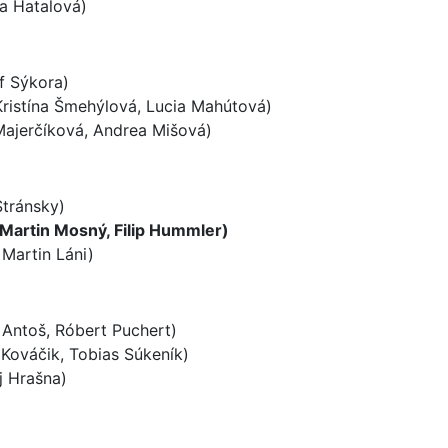
na Hatalová)
f Sýkora)
ristína Šmehýlová, Lucia Mahútová)
Majerčíková, Andrea Mišová)
Stránsky)
 Martin Mosný, Filip Hummler)
Martin Láni)
Antoš, Róbert Puchert)
 Kováčik, Tobias Súkeník)
j Hrašna)