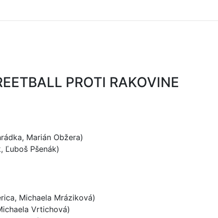
 STREETBALL PROTI RAKOVINE
rádka, Marián Obžera)
, Ľuboš Pšenák)
rica, Michaela Mráziková)
ichaela Vrtichová)