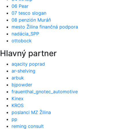
06 Pear
07 tesco slogan
08 penzión Muráň
mesto Žilina finančná podpora
nadácia_SPP
ottobock
Hlavný partner
aqacity poprad
ar-shelving
arbuk
bjpowder
frauenthal_gnotec_automotive
Kinex
KROS
poslanci MZ Žilina
pp
reming consult