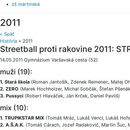
zš martinská
2011
«
Späť
História
»
2011
Streetball proti rakovine 2011:
14.05.2011 Gym­názium Varšavská cesta (52)
muži (19):
1. Stará škola
(Roman Jantošík, Zdenek Remenec, Matej Oh
2. ZERO
(Marek Hochholzer, Michal Sobčák, Štefan Pšenák
3. Pussyci
(Robert Hlaváček, Ján Krček, Daniel Pavliš)
mix (10):
1. TRUPIKSTAR MIX
(Tomáš Mráz, Lukáš Vencl, Lukáš Hofe
2. A.Š.A.K.
(Tomáš Cárach, Jozef Radakovič, Martin Šuc, M