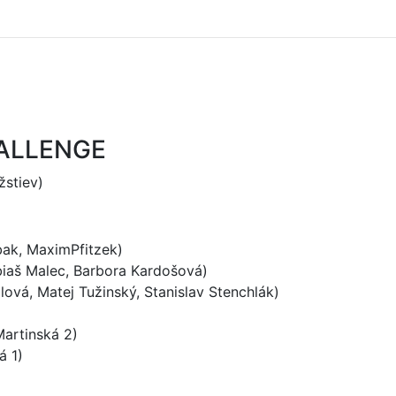
ALLENGE
žstiev)
abak, MaximPfitzek)
obiaš Malec, Barbora Kardošová)
ová, Matej Tužinský, Stanislav Stenchlák)
artinská 2)
á 1)