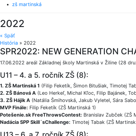
zš martinská
2022
«
Späť
História
»
2022
SPR2022: NEW GENERATION CH
17.06.2022 areál Základnej školy Martinská v Žiline (28 dru
U11 – 4. a 5. ročník ZŠ (8):
1. ZŠ Martinská 1
(Filip Feketík, Šimon Bitušiak, Timotej T
2. ZŠ Bánová A
(Leo Herkeľ, Michal Kľoc, Filip Bajánek, T
3. ZŠ Hájik A
(Natália Šmihovská, Jakub Vyletel, Sára Sabol
MVP Finále:
Filip Feketík (ZŠ Martinská 1)
Potešenie.sk FreeThrowsContest:
Branislav Zubček (ZŠ M
Nadácia SPP Skill´sChallenge:
Timotej Tabak (ZŠ Martinsk
U13 – 6. a 7. ročník ZŠ (8):