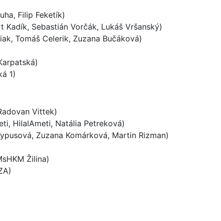
ha, Filip Feketík)
rt Kadík, Sebastián Vorčák, Lukáš Vršanský)
iak, Tomáš Celerik, Zuzana Bučáková)
Karpatská)
á 1)
Radovan Vittek)
i, HilalAmeti, Natália Petreková)
a Kypusová, Zuzana Komárková, Martin Rizman)
MsHKM Žilina)
ZA)