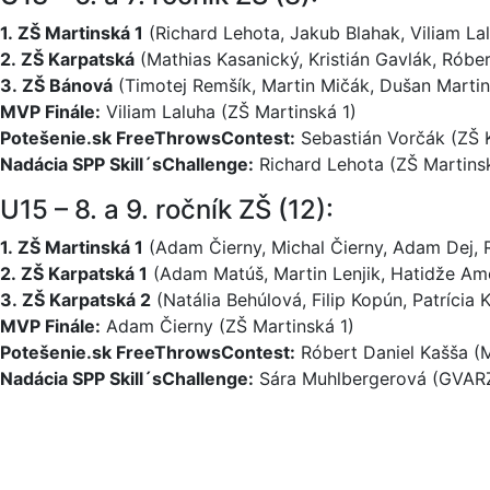
1. ZŠ Martinská 1
(Richard Lehota, Jakub Blahak, Viliam Lalu
2. ZŠ Karpatská
(Mathias Kasanický, Kristián Gavlák, Róbe
3. ZŠ Bánová
(Timotej Remšík, Martin Mičák, Dušan Martin
MVP Finále:
Viliam Laluha (ZŠ Martinská 1)
Potešenie.sk FreeThrowsContest:
Sebastián Vorčák (ZŠ 
Nadácia SPP Skill´sChallenge:
Richard Lehota (ZŠ Martinsk
U15 – 8. a 9. ročník ZŠ (12):
1. ZŠ Martinská 1
(Adam Čierny, Michal Čierny, Adam Dej, 
2. ZŠ Karpatská 1
(Adam Matúš, Martin Lenjik, Hatidže Amet
3. ZŠ Karpatská 2
(Natália Behúlová, Filip Kopún, Patríci
MVP Finále:
Adam Čierny (ZŠ Martinská 1)
Potešenie.sk FreeThrowsContest:
Róbert Daniel Kašša (
Nadácia SPP Skill´sChallenge:
Sára Muhlbergerová (GVAR