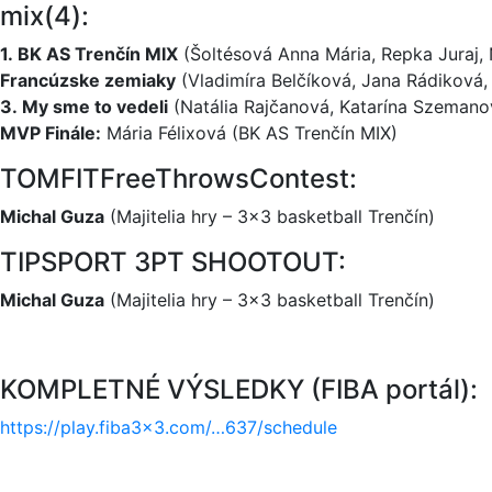
mix(4):
1. BK AS Trenčín MIX
(Šoltésová Anna Mária, Repka Juraj, 
Francúzske zemiaky
(Vladimíra Belčíková, Jana Rádiková,
3. My sme to vedeli
(Natália Rajčanová, Katarína Szemano
MVP Finále:
Mária Félixová (BK AS Trenčín MIX)
TOMFITFreeThrow­sContest:
Michal Guza
(Majitelia hry – 3×3 basketball Trenčín)
TIPSPORT 3PT SHOOTOUT:
Michal Guza
(Majitelia hry – 3×3 basketball Trenčín)
KOMPLETNÉ VÝSLEDKY (FIBA portál):
https://play.fiba3x3.com/…637/schedule