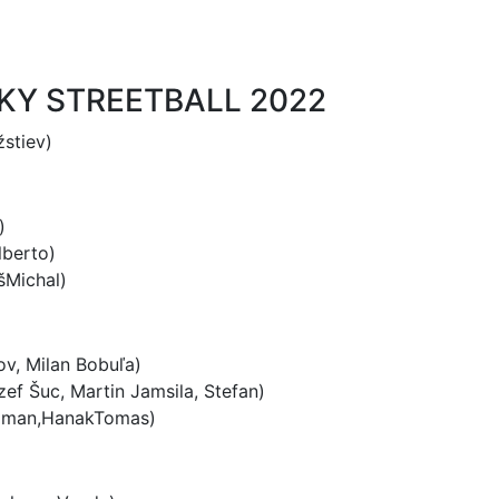
KY STREETBALL 2022
stiev)
)
lberto)
šMichal)
v, Milan Bobuľa)
ef Šuc, Martin Jamsila, Stefan)
 Roman,HanakTomas)