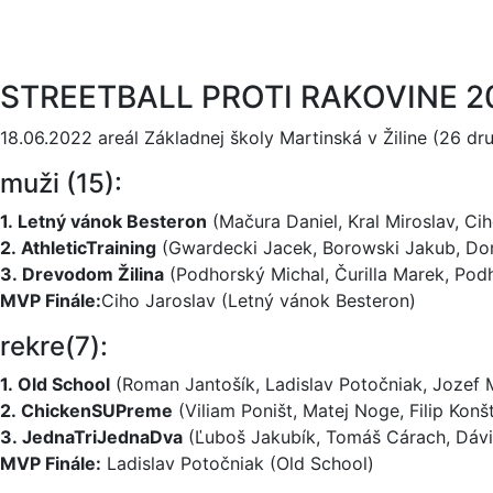
STREETBALL PROTI RAKOVINE 2
18.06.2022 areál Základnej školy Martinská v Žiline (26 dru
muži (15):
1. Letný vánok Besteron
(Mačura Daniel, Kral Miroslav, Cih
2. AthleticTra­ining
(Gwardecki Jacek, Borowski Jakub, Do
3. Drevodom Žilina
(Podhorský Michal, Čurilla Marek, Pod
MVP Finále:
Ciho Jaroslav (Letný vánok Besteron)
rekre(7):
1. Old School
(Roman Jantošík, Ladislav Potočniak, Jozef M
2. ChickenSUPreme
(Viliam Poništ, Matej Noge, Filip Konš
3. JednaTriJed­naDva
(Ľuboš Jakubík, Tomáš Cárach, Dávid
MVP Finále:
Ladislav Potočniak (Old School)