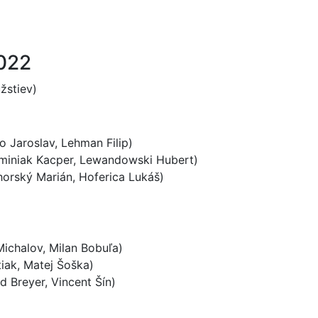
022
žstiev)
o Jaroslav, Lehman Filip)
miniak Kacper, Lewandowski Hubert)
horský Marián, Hoferica Lukáš)
ichalov, Milan Bobuľa)
tiak, Matej Šoška)
 Breyer, Vincent Šín)