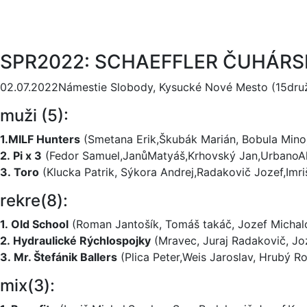
SPR2022: SCHAEFFLER ČUHÁRS
02.07.2022Námestie Slobody, Kysucké Nové Mesto (15druž
muži (5):
1.MILF Hunters
(Smetana Erik,Škubák Marián, Bobula Mino
2. Pi x 3
(Fedor Samuel,JanůMa­tyáš,Krhovský Jan,UrbanoA
3. Toro
(Klucka Patrik, Sýkora Andrej,Radakovič Jozef,Imri
rekre(8):
1. Old School
(Roman Jantošík, Tomáš takáč, Jozef Michalo
2. Hydraulické Rýchlospojky
(Mravec, Juraj Radakovič, Joz
3. Mr. Štefánik Ballers
(Plica Peter,Weis Jaroslav, Hrubý
mix(3):