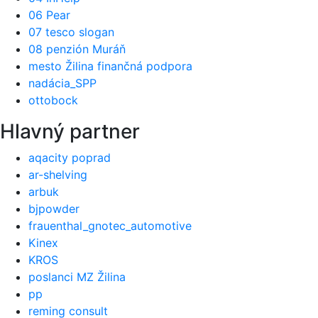
06 Pear
07 tesco slogan
08 penzión Muráň
mesto Žilina finančná podpora
nadácia_SPP
ottobock
Hlavný partner
aqacity poprad
ar-shelving
arbuk
bjpowder
frauenthal_gnotec_automotive
Kinex
KROS
poslanci MZ Žilina
pp
reming consult